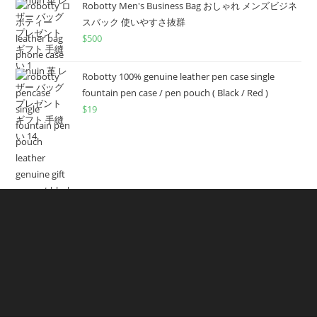
Robotty Men's Business Bag おしゃれ メンズビジネ
スバック 使いやすさ抜群
$
500
Robotty 100% genuine leather pen case single
fountain pen case / pen pouch ( Black / Red )
$
19