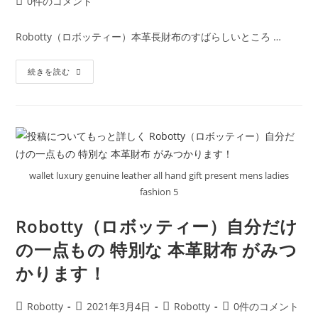
投
0件のコメント
者:
公
カ
稿
開
テ
コ
Robotty（ロボッティー）本革長財布のすばらしいところ …
日:
ゴ
メ
リ
ン
Robotty
ー:
続きを読む
ト:
(
ロ
ボ
テ
ィ
ー
)
本
革
長
wallet luxury genuine leather all hand gift present mens ladies
財
布
fashion 5
大
切
な
Robotty（ロボッティー）自分だけ
方
へ
の一点もの 特別な 本革財布 がみつ
の
贈
かります！
り
物
に
も
投
投
投
投
Robotty
2021年3月4日
Robotty
0件のコメント
最