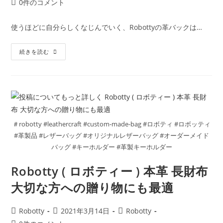
投
0件のコメント
お
者:
公
カ
稿
し
ゃ
開
テ
コ
れ
使うほどに自分らしくなじんでいく、Robottyの革バックは…
日:
ゴ
メ
に
持
リ
ン
ち
Robotty
ー:
続きを読む
ト:
歩
本
こ
革
う
バ
ッ
ク
で
春
の
お
で
＃robotty #leathercraft #custom-made-bag #ロボティ #ロボッティ
か
け
#革製品 #レザーバッグ #オリジナルレザーバッグ #オーダーメイド
バッグ #キーホルダー #革製キーホルダー
Robotty ( ロボティー ) 本革 長財布
大切な方への贈り物にも最適
投
投
投
Robotty
2021年3月14日
Robotty
稿
稿
稿