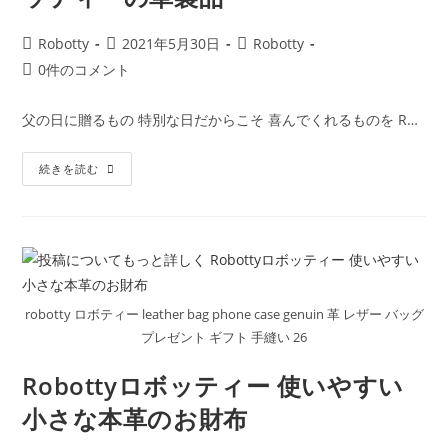
投
投
投
Robotty
2021年5月30日
Robotty
稿
稿
稿
投
0件のコメント
者:
公
カ
稿
開
テ
コ
父の日に贈るもの 特別な日だからこそ 喜んでくれるものを R…
日:
ゴ
メ
リ
ン
お
ー:
続きを読む
ト:
し
ゃ
れ
な
お
父
さ
ん
へ
Robotty
robotty ロボティー leather bag phone case genuin 革 レザー バッグ
ロ
ボ
プレゼント ギフト 手縫い 26
ッ
テ
ィ
Robottyロボッティー 使いやすい
ー
の
小さな本革のお財布
革
製