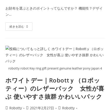
適
稿
稿
稿
稿
者:
公
カ
コ
お財布を選ぶときのポイントってなんですか？ 機能性？デザイ
開
テ
メ
ン…
日:
ゴ
ン
リ
ト:
Robotty（ロ
ー:
続きを読む
ボ
ッ
テ
ィ
ー）
自
分
だ
け
の
一
点
robotty robot Key ring gift present genuine leather pony japan 4
も
の
特
ホワイトデー｜Robottｙ（ロボッ
別
な
ティー）のレザーバック 女性が喜
本
革
ぶ 使いやすさ抜群 かわいいバック
財
布
が
み
投
投
投
Robotty
2021年2月27日
Robotty
つ