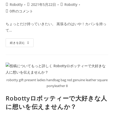
品
投
投
投
Robotty
2021年5月22日
Robotty
稿
稿
稿
投
0件のコメント
者:
公
カ
稿
開
テ
コ
ちょっとだけ持っていきたい。 嵩張るのはいや！カバンを持っ
日:
ゴ
メ
て…
リ
ン
ー:
ト:
Robotty
続きを読む
ロ
ボ
ッ
テ
ィ
ー
使
い
や
す
robotty gift present ladies handbag bag red genuine leather square
い
小
ponyleather 8
さ
な
本
Robottyロボッティーで大好きな人
革
の
に想いを伝えませんか？
お
財
布