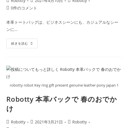
投
投
投
Robotty
2021年4月10日
Robotty
か？
稿
稿
稿
投
0件のコメント
者:
公
カ
稿
開
テ
コ
本革トートバッグは、ビジネスシーンにも、カジュアルなシー
日:
ゴ
メ
ンに…
リ
ン
ー:
ト:
Robotty（ロ
続きを読む
ボ
ッ
テ
ィ
ー）
の
シ
ン
プ
ル
robotty robot Key ring gift present genuine leather pony japan 1
ト
ー
ト
Robotty 本革バックで 春のおでか
い
つ
け
で
も
ど
こ
投
投
投
Robotty
2021年3月21日
Robotty
で
も
稿
稿
稿