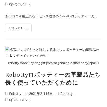
か
稿
稿
稿
投
0件のコメント
り
者:
公
カ
ま
稿
す！
開
テ
コ
女ゴコロを射止める！センス抜群のRobottyロボッティーの…
日:
ゴ
メ
リ
ン
ホ
ー:
続きを読む
ト:
ワ
イ
ト
デ
ー
｜
Robott
Ｙ
（ロ
ボ
robotty robot Key ring gift present genuine leather pony japan 1
ッ
テ
ィ
Robottyロボッティーの革製品たち
ー）
の
長く使っていただくために
レ
ザ
ー
バ
投
投
投
Robotty
2021年2月16日
Robotty
ッ
ク
稿
稿
稿
投
0件のコメント
女
者:
公
カ
稿
性