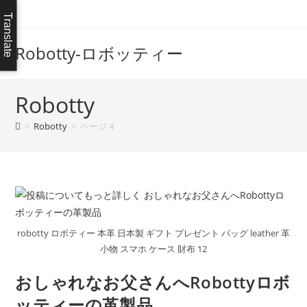
コ
Translate
ン
テ
Robotty-ロボッティー
ン
ツ
へ
Robotty
ス
>
Robotty
>
ページ 4
キ
ッ
プ
robotty ロボティー 本革 日本製 ギフト プレゼント バッグ leather 革
小物 スマホ ケース 財布 12
おしゃれなお父さんへRobottyロボ
ッティーの革製品