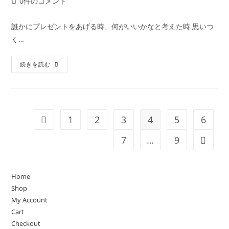
投
0件のコメント
者:
公
カ
稿
開
テ
コ
誰かにプレゼントをあげる時、何がいいかなと考えた時 思いつ
日:
ゴ
メ
く…
リ
ン
ー:
ト:
Robotty
続きを読む
ロ
ボ
ッ
テ
ィ
ー
の
1
2
3
4
5
6
前のページヘ
お
財
布
7
…
9
次のペ
プ
レ
ゼ
ン
ト
Home
に
特
Shop
別
My Account
な
人
Cart
へ
想
Checkout
い