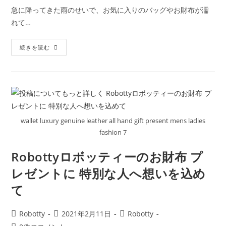
が
開
テ
コ
喜
急に降ってきた雨のせいで、お気に入りのバッグやお財布が濡
日:
ゴ
メ
ぶ
れて…
使
リ
ン
い
ー:
ト:
や
す
Robotty
続きを読む
さ
ロ
抜
ボ
群
ッ
か
テ
わ
ィ
い
ー
い
の
バ
革
ッ
製
ク
品
wallet luxury genuine leather all hand gift present mens ladies
た
ち
fashion 7
長
く
使
Robottyロボッティーのお財布 プ
っ
て
レゼントに 特別な人へ想いを込め
い
た
て
だ
く
た
め
投
投
投
Robotty
2021年2月11日
Robotty
に
稿
稿
稿