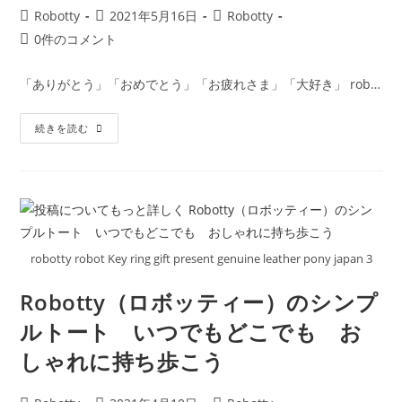
投
投
投
Robotty
2021年5月16日
Robotty
稿
稿
稿
投
0件のコメント
者:
公
カ
稿
開
テ
コ
「ありがとう」「おめでとう」「お疲れさま」「大好き」 rob…
日:
ゴ
メ
リ
ン
Robotty
ー:
続きを読む
ト:
ロ
ボ
ッ
テ
ィ
ー
で
大
好
き
robotty robot Key ring gift present genuine leather pony japan 3
な
人
に
Robotty（ロボッティー）のシンプ
想
い
ルトート いつでもどこでも お
を
伝
え
しゃれに持ち歩こう
ま
せ
ん