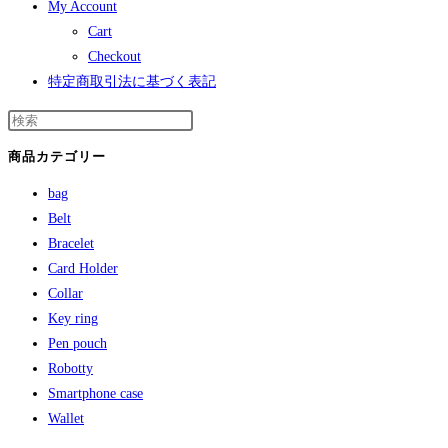
My Account
Cart
Checkout
特定商取引法に基づく表記
商品カテゴリー
bag
Belt
Bracelet
Card Holder
Collar
Key ring
Pen pouch
Robotty
Smartphone case
Wallet