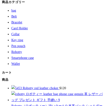
商品カテゴリー
bag
Belt
Bracelet
Card Holder
Collar
Key ring
Pen pouch
Robotty
Smartphone case
Wallet
カート
商品
Robotty red leather choker
$
120
Robotty（ロボッティー）渋いクールな本革バック ショルダー