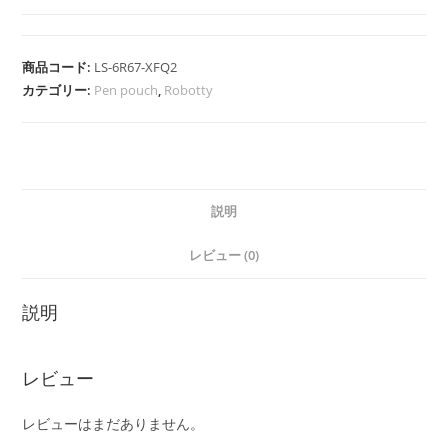
genuine
leather
pen
商品コード:
LS-6R67-XFQ2
case
カテゴリー:
Pen pouch
,
Robotty
single
fountain
pen
case
/
説明
pen
レビュー (0)
pouch
(
説明
Red
/
Black
レビュー
)
個
レビューはまだありません。