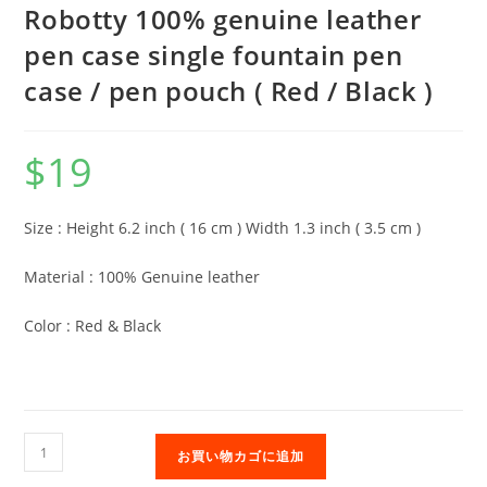
Robotty 100% genuine leather
pen case single fountain pen
case / pen pouch ( Red / Black )
$
19
Size : Height 6.2 inch ( 16 cm ) Width 1.3 inch ( 3.5 cm )
Material : 100% Genuine leather
Color : Red & Black
Robotty
お買い物カゴに追加
100%