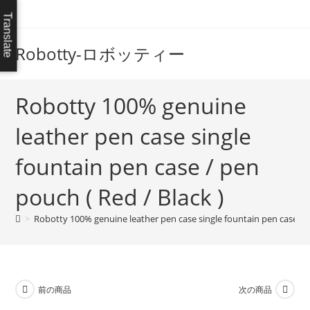
コ
Translate
ン
テ
Robotty-ロボッティー
ン
ツ
へ
Robotty 100% genuine
ス
leather pen case single
キ
ッ
fountain pen case / pen
プ
pouch ( Red / Black )
>
Robotty 100% genuine leather pen case single fountain pen case / p
前の商品
次の商品