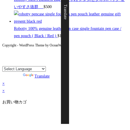
Translate
いやすさ抜群
$
500
Robotty 100% genuine leather pen case single fountain pen case /
pen pouch ( Black / Red )
$
19
Copyright - WordPress Theme by OceanWP
Powered by
Translate
×
×
お買い物カゴ