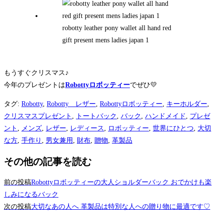
robotty leather pony wallet all hand red
gift present mens ladies japan 1
もうすぐクリスマス♪
今年のプレゼントは
Robottyロボッティー
でぜひ💛
タグ
:
Robotty
,
Robotty レザー
,
Robottyロボッティー
,
キーホルダー
,
クリスマスプレゼント
,
トートバック
,
バック
,
ハンドメイド
,
プレゼ
ント
,
メンズ
,
レザー
,
レディース
,
ロボッティー
,
世界にひとつ
,
大切
な方
,
手作り
,
男女兼用
,
財布
,
贈物
,
革製品
その他の記事を読む
前の投稿
Robottyロボッティーの大人ショルダーバック おでかけも楽
しみになるバック
次の投稿
大切なあの人へ 革製品は特別な人への贈り物に最適です♡