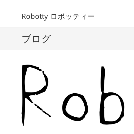
コ
ン
Robotty-ロボッティー
テ
ン
ツ
ブログ
へ
ス
キ
ッ
プ