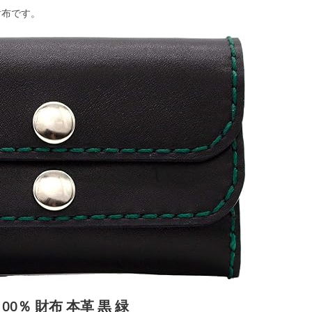
財布です。
100％ 財布 本革 黒 緑