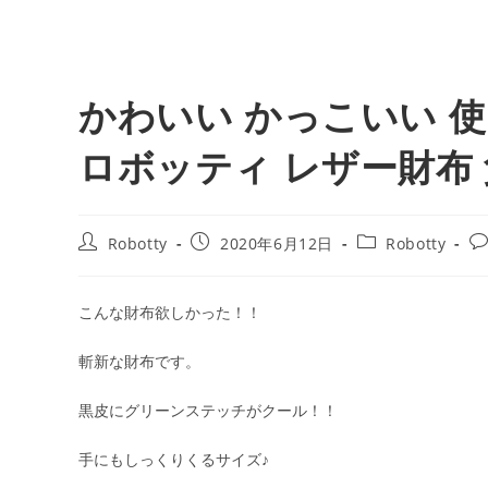
かわいい かっこいい 
ロボッティ レザー財布
投
投
投
投
Robotty
2020年6月12日
Robotty
稿
稿
稿
稿
者:
公
カ
コ
開
テ
メ
こんな財布欲しかった！！
日:
ゴ
ン
リ
ト
斬新な財布です。
ー:
黒皮にグリーンステッチがクール！！
手にもしっくりくるサイズ♪