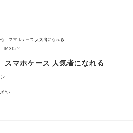
IMG 0546
 スマホケース 人気者になれる
メント
のがい…