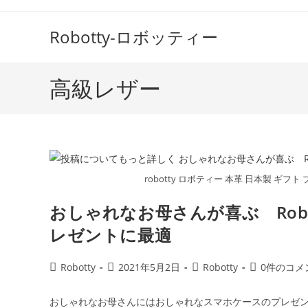
コ
ン
Robotty-ロボッティー
テ
ン
ツ
高級レザー
へ
ス
キ
ッ
プ
robotty ロボティー 本革 日本製 ギフト プ
おしゃれなお母さんが喜ぶ Rob
レゼントに最適
投
投
投
投
Robotty
2021年5月2日
Robotty
0件のコメ
稿
稿
稿
稿
者:
公
カ
コ
おしゃれなお母さんにはおしゃれなスマホケースのプレゼント