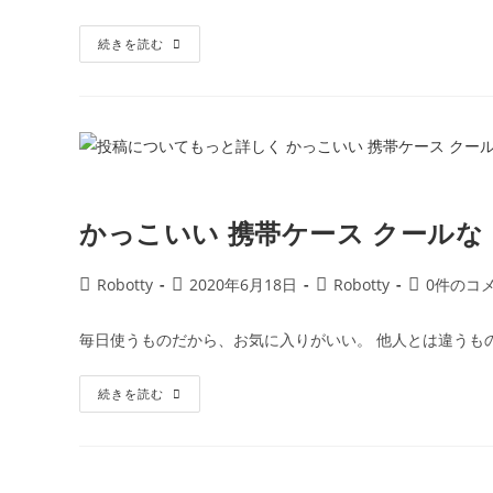
開
テ
メ
日:
ゴ
ン
お
続きを読む
リ
ト:
し
ー:
ゃ
れ
な
お
母
さ
ん
が
喜
ぶ
かっこいい 携帯ケース クールな
Robotty（ロ
ボ
ッ
テ
投
投
投
投
Robotty
2020年6月18日
Robotty
0件のコ
ィ
ー）
稿
稿
稿
稿
ス
者:
公
カ
コ
マ
毎日使うものだから、お気に入りがいい。 他人とは違うも
ホ
開
テ
メ
ケ
日:
ゴ
ン
ー
か
続きを読む
ス
リ
ト:
っ
プ
ー:
こ
レ
い
ゼ
い
ン
携
ト
帯
に