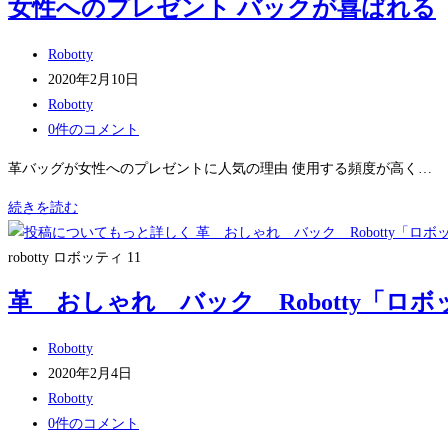
女性へのプレゼント バックが喜ばれる
ク
す
投
Robotty
て
稿
投
2020年2月10日
き
者:
稿
投
Robotty
な
公
稿
投
0件のコメント
付
開
カ
稿
き
革バッグが女性へのプレゼントに人気の理由 使用する頻度が高く…
日:
テ
コ
合
ゴ
メ
女
続きを読む
い
リ
ン
性
方
ー:
ト:
へ
robotty ロボッティ 11
の
革 おしゃれ バック Robotty「ロ
プ
レ
投
Robotty
ゼ
稿
投
2020年2月4日
ン
者:
稿
投
Robotty
ト
公
稿
投
0件のコメント
バ
開
カ
稿