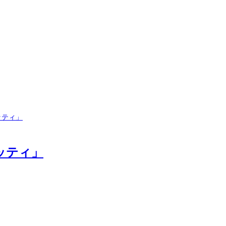
ボッティ」