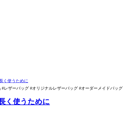
#ロボッティ #革製品 #レザーバッグ #オリジナルレザーバッグ #オーダーメイドバッグ
) 長く使うために