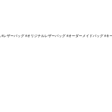
ィ #ロボッティ #革製品 #レザーバッグ #オリジナルレザーバッグ #オーダーメイドバッ