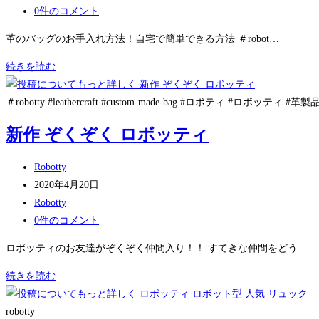
公
稿
投
0件のコメント
開
カ
稿
革のバッグのお手入れ方法！自宅で簡単できる方法 ＃robot…
日:
テ
コ
ゴ
メ
革
続きを読む
リ
ン
製
ー:
ト:
品
＃robotty #leathercraft #custom-made-bag #ロボテ
お
新作 ぞくぞく ロボッティ
手
入
投
Robotty
れ
稿
投
2020年4月20日
Robotty(ロ
者:
稿
投
Robotty
ボ
公
稿
投
0件のコメント
ッ
開
カ
稿
テ
ロボッティのお友達がぞくぞく仲間入り！！ すてきな仲間をどう…
日:
テ
コ
ィ)
ゴ
メ
新
続きを読む
リ
ン
作
長
ー:
ト:
ぞ
robotty
く