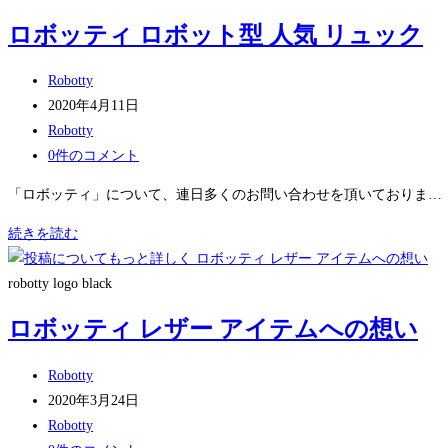
く
使
ロボッティ ロボット型 人気 リュック
ぞ
う
く
た
投
Robotty
ロ
め
稿
投
2020年4月11日
ボ
に
者:
稿
投
Robotty
ッ
公
稿
投
0件のコメント
テ
開
カ
稿
ィ
「ロボッティ」について、連日多くのお問い合わせを頂いておりま…
日:
テ
コ
ゴ
メ
ロ
続きを読む
リ
ン
ボ
ー:
ト:
ッ
robotty logo black
テ
ロボッティ レザー アイテムへの想い
ィ
ロ
投
Robotty
ボ
稿
投
2020年3月24日
ッ
者:
稿
投
Robotty
ト