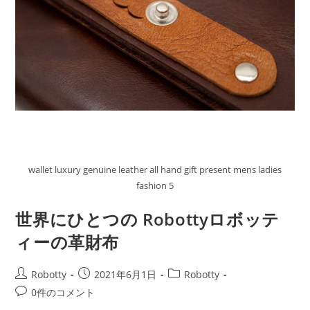
wallet luxury genuine leather all hand gift present mens ladies
fashion 5
世界にひとつの Robottyロボッテ
ィーの革財布
投
投
投
Robotty
2021年6月1日
Robotty
稿
稿
稿
投
0件のコメント
者:
公
カ
稿