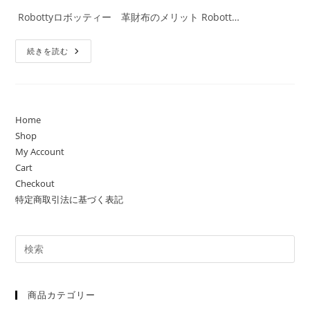
開
テ
コ
Robottyロボッティー 革財布のメリット Robott…
日:
ゴ
メ
リ
ン
世
ー:
続きを読む
ト:
界
に
ひ
と
つ
の
Robotty
Home
ロ
Shop
ボ
ッ
My Account
テ
ィ
Cart
ー
Checkout
の
革
特定商取引法に基づく表記
財
布
商品カテゴリー