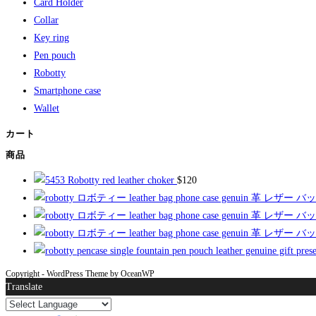
Card Holder
Collar
Key ring
Pen pouch
Robotty
Smartphone case
Wallet
カート
商品
Robotty red leather choker
$
120
Copyright - WordPress Theme by OceanWP
Translate