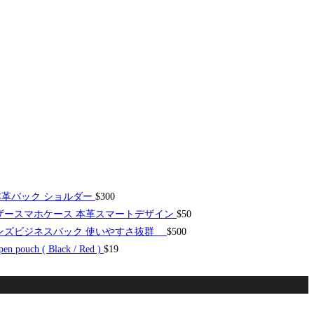
本革バック ショルダー
$
300
 レザースマホケース 本革スマートデザイン
$
50
g おしゃれ メンズビジネスバック 使いやすさ抜群
$
500
pen pouch ( Black / Red )
$
19