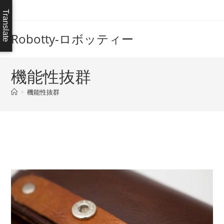
コ
Translate
ン
テ
Robotty-ロボッティー
ン
ツ
へ
機能性抜群
ス
>
機能性抜群
キ
ッ
プ