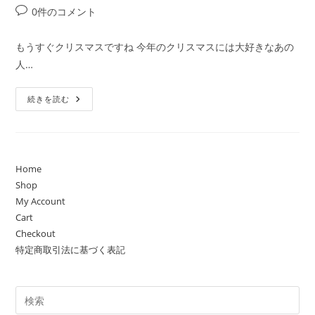
み
稿
稿
稿
投
0件のコメント
つ
者:
公
カ
か
稿
り
開
テ
コ
ま
もうすぐクリスマスですね 今年のクリスマスには大好きなあの
日:
ゴ
す！
メ
人…
リ
ン
ー:
ト:
も
続きを読む
う
す
ぐ
ク
リ
ス
マ
Home
ス
Shop
☆
彡
My Account
Robotty
ロ
Cart
ボ
Checkout
ッ
テ
特定商取引法に基づく表記
ィ
ー
の
長
財
布