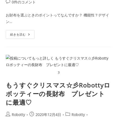
稿
稿
稿
投
0件のコメント
者:
公
カ
稿
開
テ
コ
お財布を選ぶときのポイントってなんですか？ 機能性？デザイ
日:
ゴ
メ
ン…
リ
ン
ー:
ト:
Robotty（ロ
続きを読む
ボ
ッ
テ
ィ
ー）
自
分
だ
け
の
3
一
点
も
もうすぐクリスマス☆彡Robottyロ
の
特
ボッティーの長財布 プレゼント
別
な
本
に最適♡
革
財
布
投
投
投
Robotty
2020年12月4日
Robotty
が