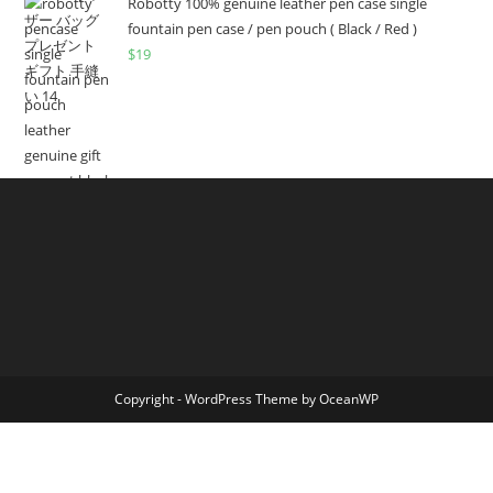
Robotty 100% genuine leather pen case single
fountain pen case / pen pouch ( Black / Red )
$
19
Copyright - WordPress Theme by OceanWP