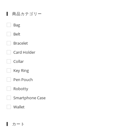
プ
レ
ゼ
ン
商品カテゴリー
ト
に
Bag
最
適
Belt
♡
Bracelet
Card Holder
Collar
Key Ring
Pen Pouch
Robotty
Smartphone Case
Wallet
カート