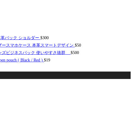
本革バック ショルダー
$
300
 レザースマホケース 本革スマートデザイン
$
50
g おしゃれ メンズビジネスバック 使いやすさ抜群
$
500
pen pouch ( Black / Red )
$
19