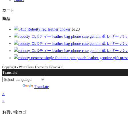
カート
商品
Robotty red leather choker
$
120
Copyright - WordPress Theme by OceanWP
Translate
Powered by
Translate
×
×
お買い物カゴ