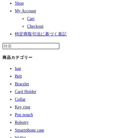
Shop
My Account
Cart
Checkout
特定商取引法に基づく表記
商品カテゴリー
bag
Belt
Bracelet
Card Holder
Collar
Key ring
Pen pouch
Robotty
Smartphone case
Wallet