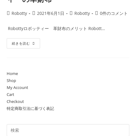
投
投
投
投
Robotty
2021年6月1日
Robotty
0件のコメント
稿
稿
稿
稿
者:
公
カ
コ
Robottyロボッティー 革財布のメリット Robott…
開
テ
メ
日:
ゴ
ン
世
続きを読む
リ
ト:
界
ー:
に
ひ
と
つ
の
Robotty
Home
ロ
Shop
ボ
ッ
My Account
テ
ィ
Cart
ー
Checkout
の
革
特定商取引法に基づく表記
財
布