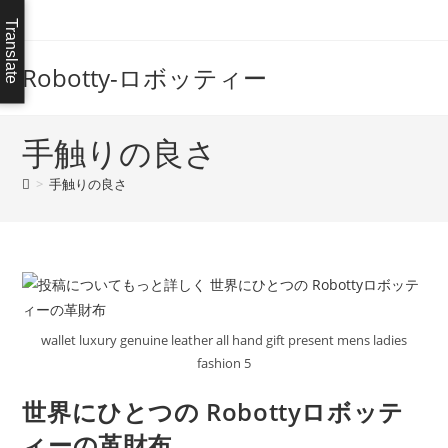
コ
Translate
ン
テ
Robotty-ロボッティー
ン
ツ
へ
手触りの良さ
ス
>
手触りの良さ
キ
ッ
プ
wallet luxury genuine leather all hand gift present mens ladies
fashion 5
世界にひとつの Robottyロボッテ
ィーの革財布