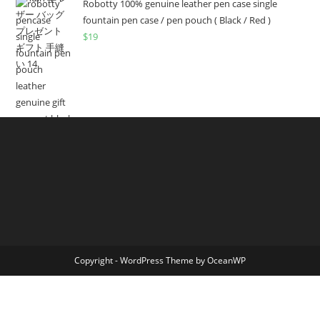
Robotty 100% genuine leather pen case single
fountain pen case / pen pouch ( Black / Red )
$
19
Copyright - WordPress Theme by OceanWP