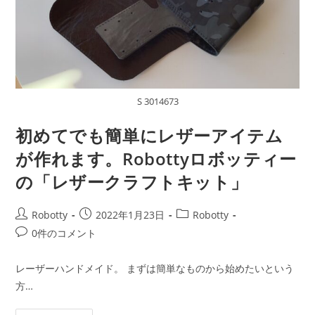
S 3014673
初めてでも簡単にレザーアイテム
が作れます。Robottyロボッティー
の「レザークラフトキット」
投
投
投
Robotty
2022年1月23日
Robotty
稿
稿
稿
投
0件のコメント
者:
公
カ
稿
開
テ
コ
レーザーハンドメイド。 まずは簡単なものから始めたいという
日:
ゴ
メ
方…
リ
ン
ー:
ト: