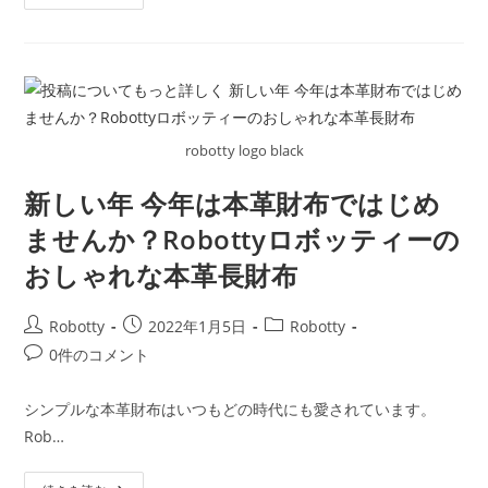
う
ラ
ち
フ
時
ト
間
キ
は
ッ
Robotty
ト」
ロ
ボ
ッ
テ
robotty logo black
ィ
ー
の
新しい年 今年は本革財布ではじめ
レ
ザ
ませんか？Robottyロボッティーの
ー
ク
ラ
おしゃれな本革長財布
フ
ト
オ
投
投
投
Robotty
2022年1月5日
Robotty
リ
ジ
稿
稿
稿
投
0件のコメント
ナ
者:
公
カ
ル
稿
革
開
テ
コ
バ
シンプルな本革財布はいつもどの時代にも愛されています。
日:
ゴ
ッ
メ
ク
Rob…
リ
ン
を
ー:
作
ト:
り