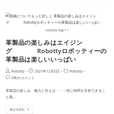
ー
ト
バ
ッ
ク
手
作
り
robotty bag 1 1
キ
ッ
ト
革製品の楽しみはエイジン
自
分
グ Robottyロボッティーの
で
作
れ
革製品は楽しいいっぱい
て
し
ま
投
投
投
Robotty
2021年12月5日
Robotty
う
楽
稿
稿
稿
投
0件のコメント
し
者:
公
カ
い
稿
キ
開
テ
コ
ッ
革製品の楽しみ、魅力と言えば・・・同じ時間を共有できるこ
日:
ゴ
ト
メ
と風…
リ
ン
ー:
ト:
革
続きを読む
製