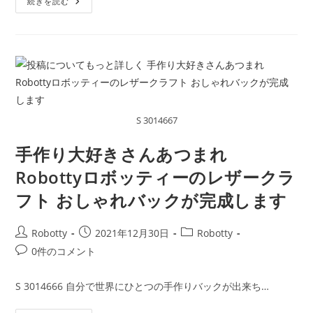
新
続きを読む
ま
し
せ
い
ん
年
か
今
年
は
本
革
財
布
で
は
S 3014667
じ
め
ま
手作り大好きさんあつまれ
せ
ん
Robottyロボッティーのレザークラ
か？
Robotty
フト おしゃれバックが完成します
ロ
ボ
ッ
テ
投
投
投
Robotty
2021年12月30日
Robotty
ィ
ー
稿
稿
稿
投
0件のコメント
の
者:
公
カ
お
稿
し
開
テ
コ
ゃ
S 3014666 自分で世界にひとつの手作りバックが出来ち…
日:
ゴ
れ
メ
な
リ
ン