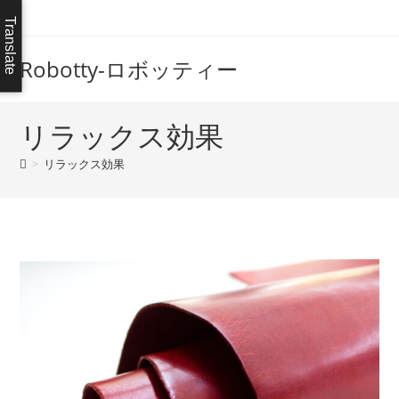
コ
Translate
ン
テ
Robotty-ロボッティー
ン
ツ
へ
リラックス効果
ス
>
リラックス効果
キ
ッ
プ