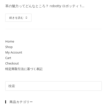
開
テ
コ
革の魅力ってどんなところ？ robotty ロボッティ 1…
日:
ゴ
メ
リ
ン
革
ー:
続きを読む
ト:
の
魅
力
Robotty
ロ
ボ
ッ
Home
テ
Shop
ィ
ー
My Account
の
革
Cart
製
Checkout
品
た
特定商取引法に基づく表記
ち
商品カテゴリー