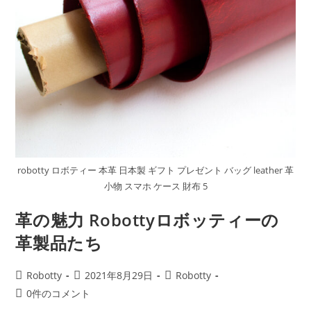
robotty ロボティー 本革 日本製 ギフト プレゼント バッグ leather 革
小物 スマホ ケース 財布 5
革の魅力 Robottyロボッティーの
革製品たち
投
投
投
Robotty
2021年8月29日
Robotty
稿
稿
稿
投
0件のコメント
者:
公
カ
稿