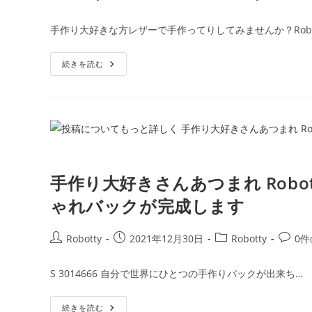
す。
稿
稿
稿
稿
Robotty
者:
公
カ
コ
ロ
手作り大好きな方レザーで手作ってりしてみませんか？Robo
ボ
開
テ
メ
ッ
日:
ゴ
ン
テ
ィ
お
続きを読む
リ
ト:
ー
う
ー:
の
ち
「レ
時
ザ
間
ー
は
ク
Robotty
ラ
ロ
フ
ボ
ト
ッ
キ
テ
ッ
ィ
手作り大好きさんあつまれ Rob
ト」
ー
の
レ
ゃれバックが完成します
ザ
ー
ク
投
投
投
投
Robotty
2021年12月30日
Robotty
0
ラ
フ
稿
稿
稿
稿
ト
者:
公
カ
コ
オ
S 3014666 自分で世界にひとつの手作りバックが出来ち…
リ
開
テ
メ
ジ
日:
ゴ
ン
ナ
ル
手
続きを読む
リ
ト: