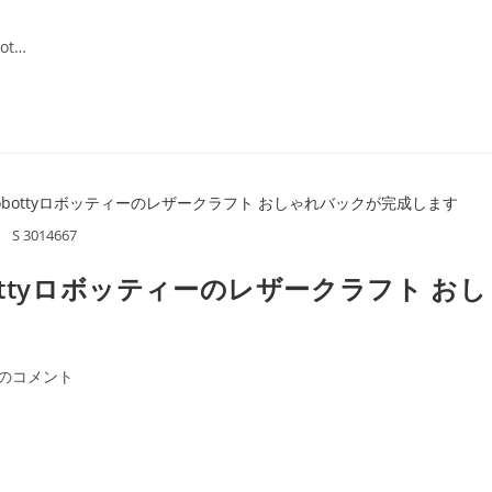
t…
S 3014667
ottyロボッティーのレザークラフト おし
件のコメント