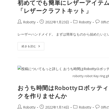
初めてでも簡単にレザーアイテムが
「レザークラフトキット」
投
投
投
投
Robotty
2022年1月23日
Robotty
0件
稿
稿
稿
稿
者:
公
カ
コ
レーザーハンドメイド。 まずは簡単なものから始めたいと
開
テ
メ
日:
ゴ
ン
初
続きを読む
リ
ト:
め
ー:
て
で
も
簡
単
に
レ
robotty robot Key ring gi
ザ
ー
ア
おうち時間はRobottyロボッ
イ
テ
ム
クを作りませんか
が
作
れ
投
投
投
投
Robotty
2022年1月14日
Robotty
0件
ま