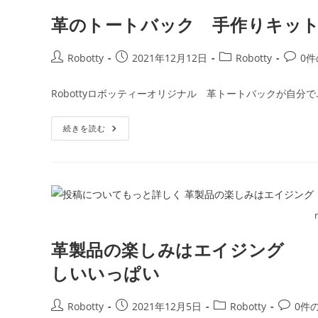
で
ク
お
が
革のトートバック 手作りキッ
家
完
時
成
間
し
が
ま
投
投
投
投
Robotty
2021年12月12日
Robotty
0
楽
す
し
稿
稿
稿
稿
く
者:
公
カ
コ
な
Robottyロボッティーオリジナル 革トートバックが自分で
る
開
テ
メ
日:
ゴ
ン
革
続きを読む
リ
ト:
の
ー:
ト
ー
ト
バ
ッ
ク
手
作
り
キ
革製品の楽しみはエイジング R
ッ
ト
自
しいいっぱい
分
で
作
投
投
投
投
Robotty
2021年12月5日
Robotty
0件
れ
て