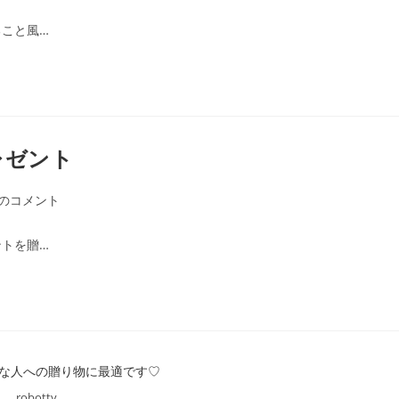
こと風…
レゼント
件のコメント
トを贈…
robotty