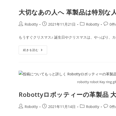
適
い
最
い
高
大切なあの人へ 革製品は特別な
っ
の
ぱ
プ
い
レ
ゼ
投
投
投
投
Robotty
2021年11月21日
Robotty
0
ン
ト
稿
稿
稿
稿
者:
公
カ
コ
もうすぐクリスマス♪ 誕生日やクリスマスは、やっぱり、カ
開
テ
メ
日:
ゴ
ン
大
続きを読む
リ
ト:
切
ー:
な
あ
の
人
へ
革
製
robotty robot Key ring gi
品
は
特
Robottyロボッティーの革製
別
な
人
へ
投
投
投
投
Robotty
2021年11月14日
Robotty
0
の
贈
稿
稿
稿
稿
り