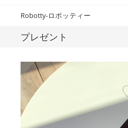
コ
ン
Robotty-ロボッティー
テ
ン
ツ
プレゼント
へ
ス
キ
ッ
プ