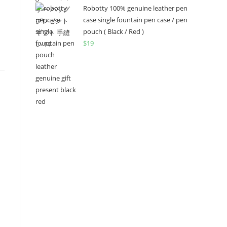
Robotty 100% genuine leather pen
case single fountain pen case / pen
pouch ( Black / Red )
$
19