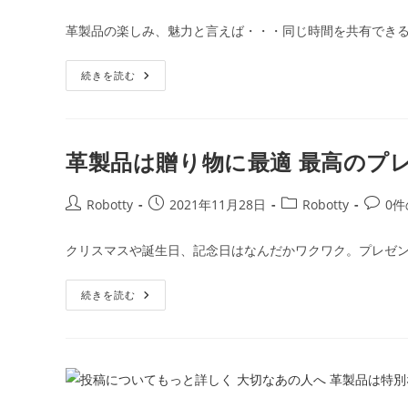
稿
稿
稿
稿
し
者:
公
カ
コ
ま
革製品の楽しみ、魅力と言えば・・・同じ時間を共有できる
う
開
テ
メ
楽
日:
ゴ
ン
し
い
革
続きを読む
リ
ト:
キ
製
ー:
ッ
品
ト
の
楽
し
み
革製品は贈り物に最適 最高のプ
は
エ
イ
ジ
投
投
投
投
Robotty
2021年11月28日
Robotty
0
ン
稿
稿
稿
稿
グ
Robotty
者:
公
カ
コ
クリスマスや誕生日、記念日はなんだかワクワク。プレゼン
ロ
開
テ
メ
ボ
ッ
日:
ゴ
ン
テ
革
続きを読む
リ
ト:
ィ
製
ー
ー:
品
の
は
革
贈
製
り
品
物
は
に
楽
最
し