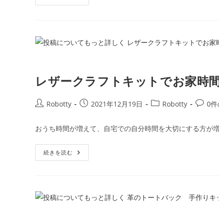
革
作
ー:
バ
り
ッ
大
ク
好
を
き
作
さ
り
ん
ま
あ
せ
つ
ん
ま
か
れ
レザークラフトキットでお家時
Robotty
ロ
ボ
ッ
投
投
投
投
Robotty
2021年12月19日
Robotty
0
テ
ィ
稿
稿
稿
稿
ー
者:
公
カ
コ
の
おうち時間が増えて、自宅での自分時間を大切にする方が増
レ
開
テ
メ
ザ
日:
ゴ
ン
ー
レ
続きを読む
ク
リ
ト:
ザ
ラ
ー:
ー
フ
ク
ト
ラ
お
フ
し
ト
ゃ
キ
れ
ッ
バ
ト
ッ