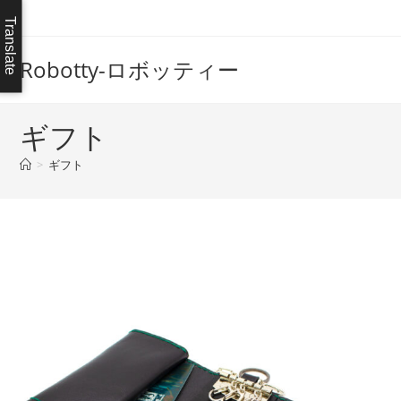
コ
Translate
ン
テ
Robotty-ロボッティー
ン
ツ
へ
ギフト
ス
>
ギフト
キ
ッ
プ