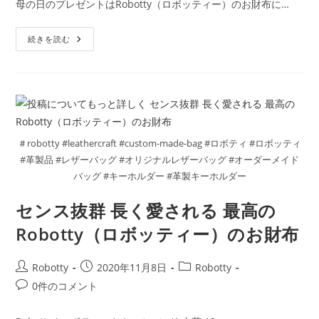
母の日のプレゼントはRobotty（ロボッティー）のお財布に…
日:
ゴ
メ
リ
ン
Robotty（ロ
ー:
続きを読む
ト:
ボ
ッ
テ
ィ
ー）
の
お
財
布
母
＃robotty #leathercraft #custom-made-bag #ロボティ #ロボッティ
の
日
#革製品 #レザーバッグ #オリジナルレザーバッグ #オーダーメイド
プ
バッグ #キーホルダー #革製キーホルダー
レ
ゼ
ン
センス抜群 長く愛される 最高の
ト
に
贈
Robotty（ロボッティー）のお財布
っ
て
く
投
投
投
Robotty
2020年11月8日
Robotty
だ
さ
稿
稿
稿
投
0件のコメント
い
者:
公
カ
稿
開
テ
コ