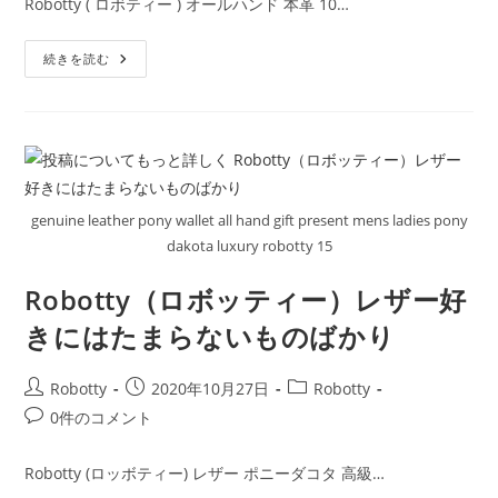
Robotty ( ロボティー ) オールハンド 本革 10…
日:
ゴ
メ
リ
ン
セ
ー:
続きを読む
ト:
ン
ス
抜
群
長
く
愛
さ
れ
る
genuine leather pony wallet all hand gift present mens ladies pony
最
高
dakota luxury robotty 15
の
Robotty（ロ
ボ
Robotty（ロボッティー）レザー好
ッ
テ
きにはたまらないものばかり
ィ
ー）
の
お
投
投
投
Robotty
2020年10月27日
Robotty
財
稿
稿
稿
布
投
0件のコメント
者:
公
カ
稿
開
テ
コ
Robotty (ロッボティー) レザー ポニーダコタ 高級…
日:
ゴ
メ