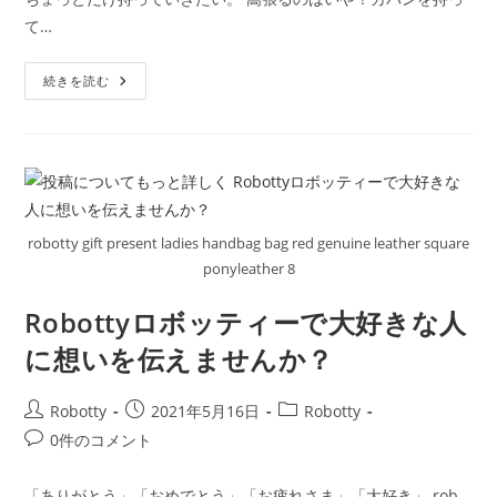
日:
ゴ
メ
て…
リ
ン
ー:
ト:
Robotty
続きを読む
ロ
ボ
ッ
テ
ィ
ー
使
い
や
す
robotty gift present ladies handbag bag red genuine leather square
い
小
ponyleather 8
さ
な
本
Robottyロボッティーで大好きな人
革
の
に想いを伝えませんか？
お
財
布
投
投
投
Robotty
2021年5月16日
Robotty
稿
稿
稿
投
0件のコメント
者:
公
カ
稿
開
テ
コ
「ありがとう」「おめでとう」「お疲れさま」「大好き」 rob…