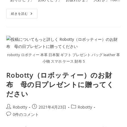
日:
ゴ
メ
リ
ン
Robotty
ー:
続きを読む
ト:
ロ
ボ
ッ
テ
ィ
ー
で
大
好
き
robotty ロボティー 本革 日本製 ギフト プレゼント バッグ leather 革
な
人
小物 スマホ ケース 財布 5
に
想
い
Robotty（ロボッティー）のお財
を
伝
布 母の日プレゼントに贈ってく
え
ま
ださい
せ
ん
か？
投
投
投
Robotty
2021年4月23日
Robotty
稿
稿
稿
投
0件のコメント
者:
公
カ
稿
開
テ
コ