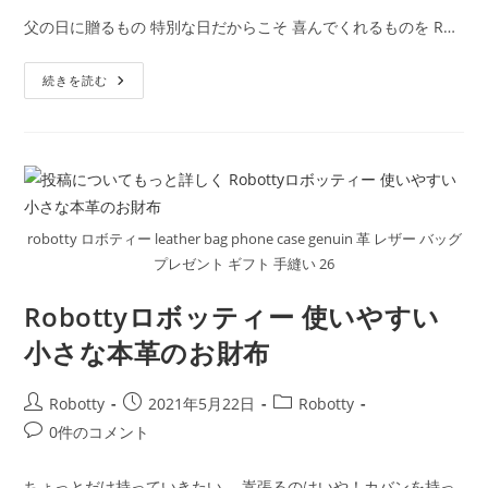
開
テ
コ
父の日に贈るもの 特別な日だからこそ 喜んでくれるものを R…
日:
ゴ
メ
リ
ン
お
ー:
続きを読む
ト:
し
ゃ
れ
な
お
父
さ
ん
へ
Robotty
robotty ロボティー leather bag phone case genuin 革 レザー バッグ
ロ
ボ
プレゼント ギフト 手縫い 26
ッ
テ
ィ
Robottyロボッティー 使いやすい
ー
の
小さな本革のお財布
革
製
品
投
投
投
Robotty
2021年5月22日
Robotty
稿
稿
稿
投
0件のコメント
者:
公
カ
稿
開
テ
コ
ちょっとだけ持っていきたい。 嵩張るのはいや！カバンを持っ