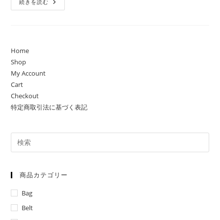
ロ
続きを読む
ボ
ッ
テ
ィ
革
製
品
Home
の
Shop
中
で
My Account
も
か
Cart
わ
Checkout
い
ら
特定商取引法に基づく表記
し
い
仲
間
で
す
商品カテゴリー
Bag
Belt