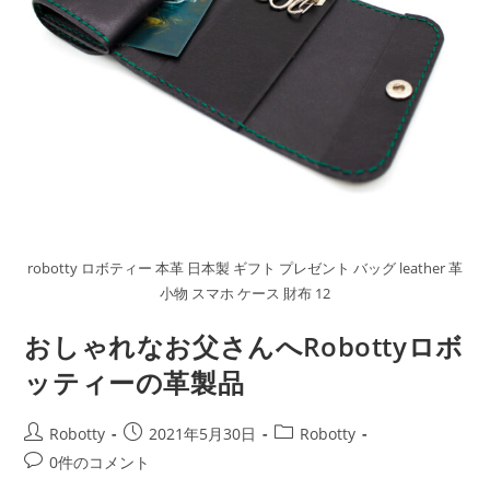
robotty ロボティー 本革 日本製 ギフト プレゼント バッグ leather 革
小物 スマホ ケース 財布 12
おしゃれなお父さんへRobottyロボ
ッティーの革製品
投
投
投
Robotty
2021年5月30日
Robotty
稿
稿
稿
投
0件のコメント
者:
公
カ
稿