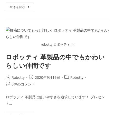
リ
ン
Robotty（ロ
ー:
続きを読む
ト:
ボ
ッ
テ
ィ
ー）
レ
ザ
ー
好
き
robotty ロボッティ 14
に
は
た
ロボッティ 革製品の中でもかわい
ま
ら
らしい仲間です
な
い
も
の
投
投
投
Robotty
2020年9月19日
Robotty
ば
か
稿
稿
稿
投
0件のコメント
り
者:
公
カ
稿
開
テ
コ
ロボッティ 革製品は使いやすさを追求しています！ プレゼン
日:
ゴ
メ
ト…
リ
ン
ー:
ト: