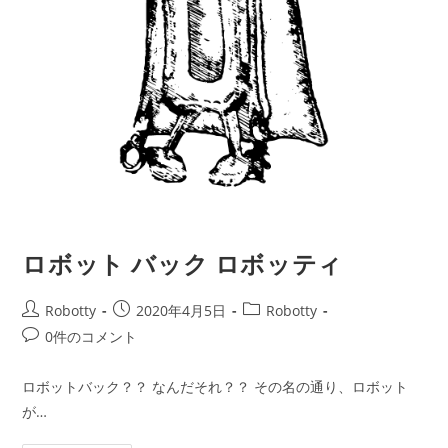
ロボット バック ロボッティ
投
投
投
Robotty
2020年4月5日
Robotty
稿
稿
稿
投
0件のコメント
者:
公
カ
稿
開
テ
コ
ロボットバック？？ なんだそれ？？ その名の通り、ロボット
日:
ゴ
メ
が…
リ
ン
ー:
ト: