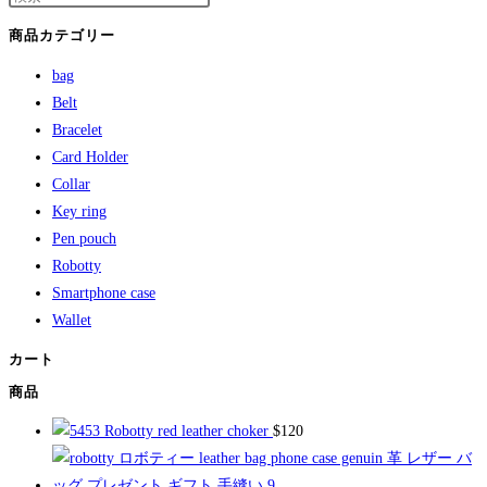
商品カテゴリー
bag
Belt
Bracelet
Card Holder
Collar
Key ring
Pen pouch
Robotty
Smartphone case
Wallet
カート
商品
Robotty red leather choker
$
120