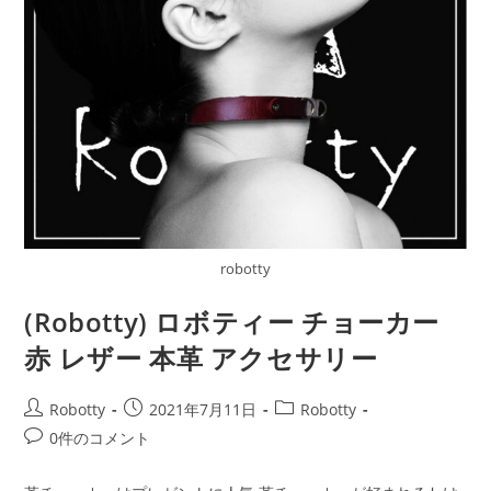
robotty
(Robotty) ロボティー チョーカー
赤 レザー 本革 アクセサリー
投
投
投
Robotty
2021年7月11日
Robotty
稿
稿
稿
投
0件のコメント
者:
公
カ
稿
開
テ
コ