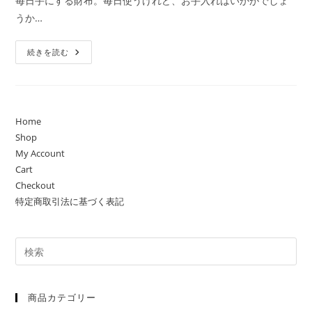
毎日手にする財布。毎日使うけれど、お手入れはいかがでしょ
日:
ゴ
メ
うか…
リ
ン
ー:
ト:
Robotty
続きを読む
ロ
ボ
ッ
テ
ィ
ー
の
Home
革
Shop
財
布
My Account
た
ち
Cart
革
Checkout
製
品
特定商取引法に基づく表記
を
長
く
使
う
秘
訣
商品カテゴリー