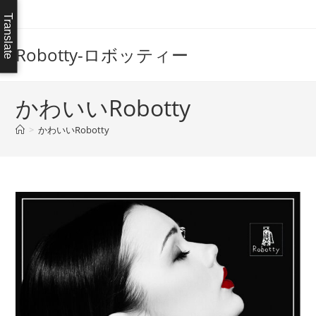
コ
Translate
ン
テ
Robotty-ロボッティー
ン
ツ
へ
かわいいRobotty
ス
>
かわいいRobotty
キ
ッ
プ