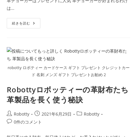
革チョーカーはプレゼントに人気 革チョーカーが好まれるわけ
日:
ゴ
メ
は…
リ
ン
ー:
ト:
(Robotty)
続きを読む
ロ
ボ
テ
ィ
ー
チ
ョ
ー
カ
ー
robotty ロボティー カードケース ギフト プレゼント クレジットカー
赤
レ
ド 名刺 メンズ ギフト プレゼントお勧め 2
ザ
ー
本
Robottyロボッティーの革財布たち
革
ア
革製品を長く使う秘訣
ク
セ
サ
リ
投
投
投
Robotty
2021年6月29日
Robotty
ー
稿
稿
稿
投
0件のコメント
者:
公
カ
稿
開
テ
コ