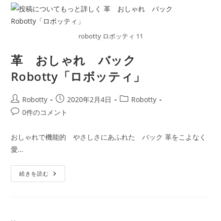
ゼ
ン
ト
バ
ッ
robotty ロボッティ 11
ク
が
喜
革 おしゃれ バック
ば
れ
Robotty「ロボッティ」
る
投
投
投
Robotty
2020年2月4日
Robotty
稿
稿
稿
投
0件のコメント
者:
公
カ
稿
開
テ
コ
おしゃれで機能的 やさしさにあふれた バック 革をこよなく
日:
ゴ
メ
愛…
リ
ン
ー:
ト:
革
続きを読む
お
し
ゃ
れ
バ
ッ