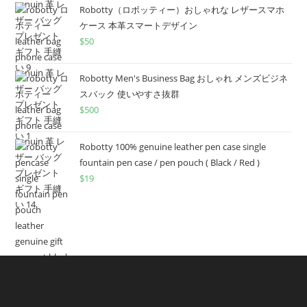
Robotty（ロボッティー）おしゃれな レザースマホ
ケース 本革スマートデザイン
$
50
Robotty Men's Business Bag おしゃれ メンズビジネ
スバック 使いやすさ抜群
$
500
Robotty 100% genuine leather pen case single
fountain pen case / pen pouch ( Black / Red )
$
19