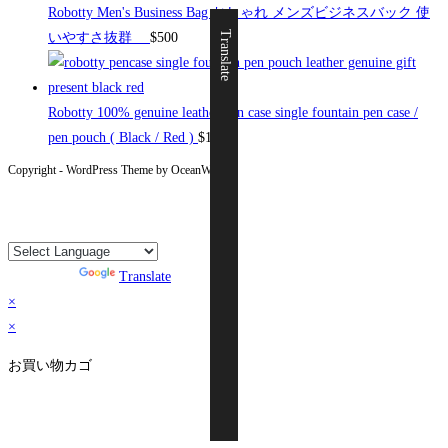
Robotty Men's Business Bag おしゃれ メンズビジネスバック 使
Translate
いやすさ抜群
$
500
Robotty 100% genuine leather pen case single fountain pen case /
pen pouch ( Black / Red )
$
19
Copyright - WordPress Theme by OceanWP
Powered by
Translate
×
×
お買い物カゴ